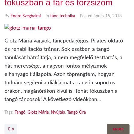
fókuszban a far és törzsizom
By
Endre Szeghalmi
In
tánc technika
Posted
április 15, 2018
Glotz Mária vagyok, táncpedagógus, Pilates oktató
és rehabilitációs tréner. Sok esetben a tangó
tanulását hátráltatja, a nem megfelelő testtartás, a
hát merevsége, a nagyon fontos mélyizmok
elhanyagolt állapota. Azon töprengtem, hogyan
tudnám segíteni a diákjaimat a tangó csoportos
órákon, magánórákon kívül is. Tehát fókuszban a
tangó táncosok! A következő videókban...
Tags:
Tangó
,
Glotz Mária
,
Nyújtás
,
Tangó Óra
MORE
0