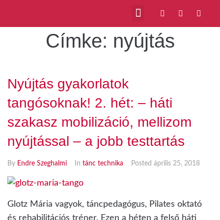
Címke:
nyújtás
Nyújtás gyakorlatok
tangósoknak! 2. hét: – háti
szakasz mobilizáció, mellizom
nyújtással – a jobb testtartás
By
Endre Szeghalmi
In
tánc technika
Posted
április 25, 2018
Glotz Mária vagyok, táncpedagógus, Pilates oktató
és rehabilitációs tréner. Ezen a héten a felső háti