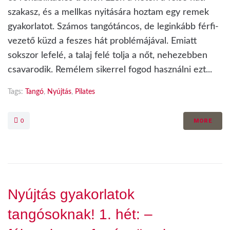
szakasz, és a mellkas nyitására hoztam egy remek
gyakorlatot. Számos tangótáncos, de leginkább férfi-
vezető küzd a feszes hát problémájával. Emiatt
sokszor lefelé, a talaj felé tolja a nőt, nehezebben
csavarodik. Remélem sikerrel fogod használni ezt...
Tags:
Tangó
,
Nyújtás
,
Pilates
MORE
0
Nyújtás gyakorlatok
tangósoknak! 1. hét: –