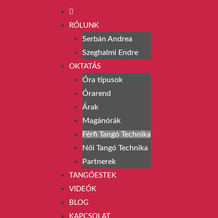
RÓLUNK
Serbán Andrea
Szeghalmi Endre
OKTATÁS
Óra típusok
Órarend
Árak
Magánórák
Férfi Tangó Technika
Női Tangó Technika
Partnerek
TANGÓESTEK
VIDEÓK
BLOG
KAPCSOLAT