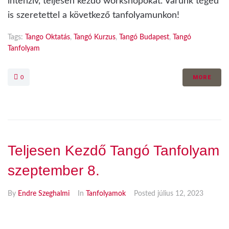
intenzív, teljesen kezdő workshopokat. Várunk téged
is szeretettel a következő tanfolyamunkon!
Tags:
Tango Oktatás
,
Tangó Kurzus
,
Tangó Budapest
,
Tangó
Tanfolyam
MORE
0
Teljesen Kezdő Tangó Tanfolyam
szeptember 8.
By
Endre Szeghalmi
In
Tanfolyamok
Posted
július 12, 2023