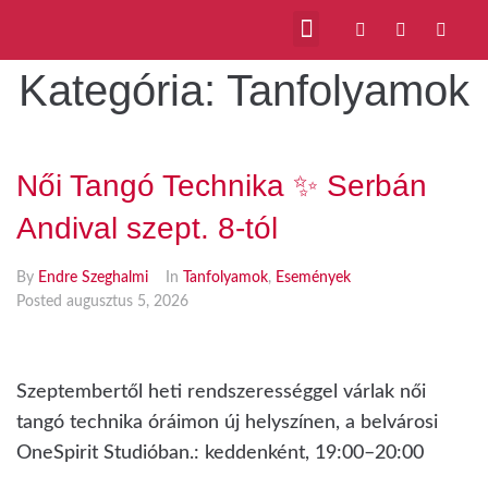
Kategória:
Tanfolyamok
Női Tangó Technika ✨ Serbán
Andival szept. 8-tól
By
Endre Szeghalmi
In
Tanfolyamok
,
Események
Posted
augusztus 5, 2026
Szeptembertől heti rendszerességgel várlak női
tangó technika óráimon új helyszínen, a belvárosi
OneSpirit Studióban.: keddenként, 19:00–20:00