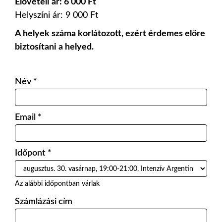
Elővételi ár: 6 000 Ft
Helyszíni ár: 9 000 Ft
A helyek száma korlátozott, ezért érdemes előre
biztosítani a helyed.
Név
*
Email
*
Időpont
*
Az alábbi időpontban várlak
Számlázási cím