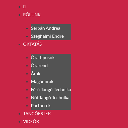
RÓLUNK
Serbán Andrea
Szeghalmi Endre
OKTATÁS
Óra típusok
Órarend
Árak
Magánórák
Férfi Tangó Technika
Női Tangó Technika
Partnerek
TANGÓESTEK
VIDEÓK