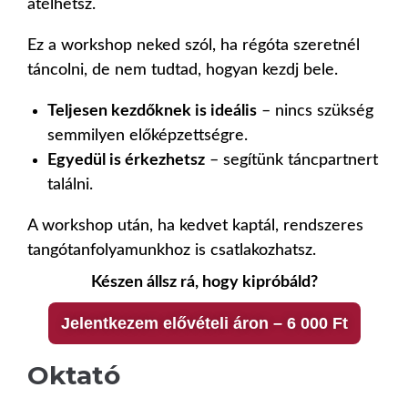
átélhetsz.
Ez a workshop neked szól, ha régóta szeretnél
táncolni, de nem tudtad, hogyan kezdj bele.
Teljesen kezdőknek is ideális
– nincs szükség
semmilyen előképzettségre.
Egyedül is érkezhetsz
– segítünk táncpartnert
találni.
A workshop után, ha kedvet kaptál, rendszeres
tangótanfolyamunkhoz is csatlakozhatsz.
Készen állsz rá, hogy kipróbáld?
Jelentkezem elővételi áron – 6 000 Ft
Oktató