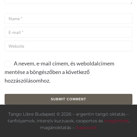
A nevem, e-mail címem, és weboldalcímem
mentése a böngészőben a következő
hozzászólásomhoz.
Tango Libre Budapest © 2026 – argentin tangó oktatás –
tanfolyamok, intenzív kurzusok, csoportos és
magánórák
,
magánoktatás –
Kapcsolat