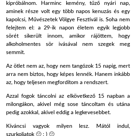
kipróbálnom. Harminc kemény, tűző nyári nap,
aminek része volt egy több napos kenuzás és egy
kapolcsi, Művészetek Völgye Fesztivál is. Soha nem
felejtem el: a 29-ik napon életem egyik legjobb
sörét sikerült innom, amikor rájöttem, hogy
alkoholmentes sör ivásával nem szegek meg
semmit.
Az ötlet nem az, hogy nem tangózok 15 napig, mert
arra nem biztos, hogy képes lennék. Hanem inkább
az, hogy teljesen megfordítom a rendszert.
Azzal fogok táncolni az elkövetkező 15 napban a
milongákon, akivel még sose táncoltam és utána
pedig azokkal, akivel eddig a legkevesebbet.
Kíváncsi vagyok milyen lesz. Mától indul,
szurkoljatok 🙂 : ) 🙂