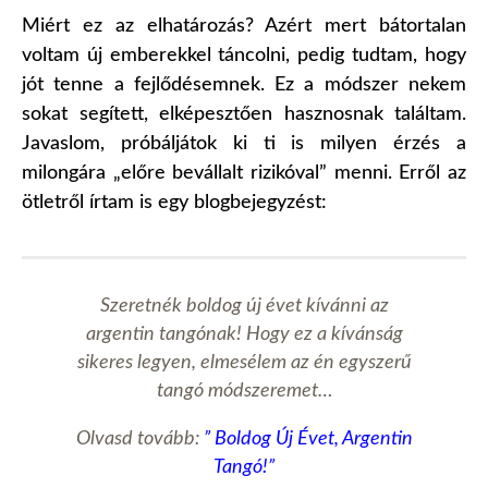
Miért ez az elhatározás? Azért mert bátortalan
voltam új emberekkel táncolni, pedig tudtam, hogy
jót tenne a fejlődésemnek. Ez a módszer nekem
sokat segített, elképesztően hasznosnak találtam.
Javaslom, próbáljátok ki ti is milyen érzés a
milongára „előre bevállalt rizikóval” menni. Erről az
ötletről írtam is egy blogbejegyzést:
Szeretnék boldog új évet kívánni az
argentin tangónak! Hogy ez a
kívánság
sikeres legyen,
elmesélem az én egyszerű
tangó módszeremet…
Olvasd tovább:
”
Boldog Új Évet, Argentin
Tangó!”