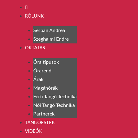
RÓLUNK
Serbán Andrea
Szeghalmi Endre
OKTATÁS
Óra típusok
Órarend
Árak
Magánórák
Férfi Tangó Technika
Női Tangó Technika
Partnerek
TANGÓESTEK
VIDEÓK