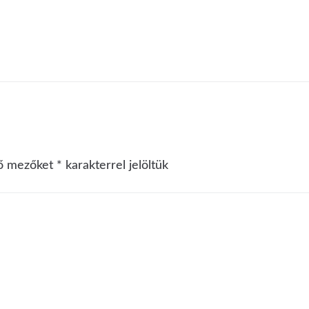
ző mezőket
*
karakterrel jelöltük