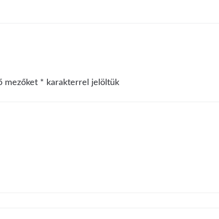
ző mezőket
*
karakterrel jelöltük