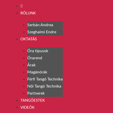
RÓLUNK
Serbán Andrea
Szeghalmi Endre
OKTATÁS
Óra típusok
Órarend
Árak
Magánórák
Férfi Tangó Technika
Női Tangó Technika
Partnerek
TANGÓESTEK
VIDEÓK