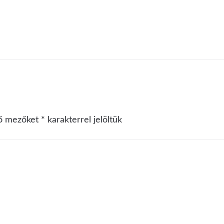
ző mezőket
*
karakterrel jelöltük