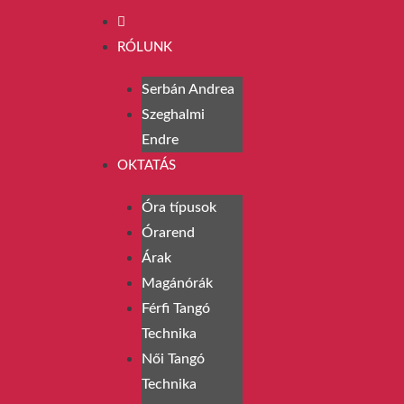
RÓLUNK
Serbán Andrea
Szeghalmi
Endre
OKTATÁS
Óra típusok
Órarend
Árak
Magánórák
Férfi Tangó
Technika
Női Tangó
Technika