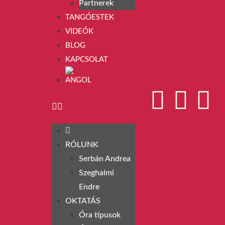
Partnerek
TANGÓESTEK
VIDEÓK
BLOG
KAPCSOLAT
RÓLUNK
Serbán Andrea
Szeghalmi
Endre
OKTATÁS
Óra típusok