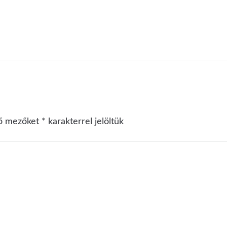
ző mezőket
*
karakterrel jelöltük