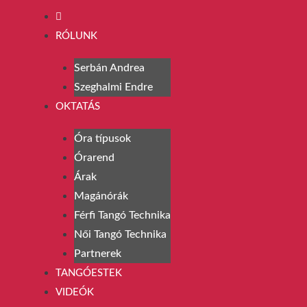
RÓLUNK
Serbán Andrea
Szeghalmi Endre
OKTATÁS
Óra típusok
Órarend
Árak
Magánórák
Férfi Tangó Technika
Női Tangó Technika
Partnerek
TANGÓESTEK
VIDEÓK