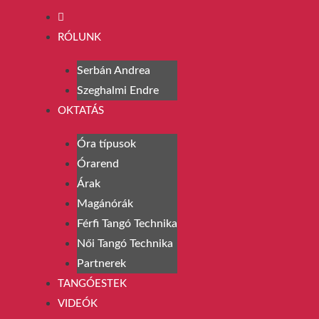
RÓLUNK
Serbán Andrea
Szeghalmi Endre
OKTATÁS
Óra típusok
Órarend
Árak
Magánórák
Férfi Tangó Technika
Női Tangó Technika
Partnerek
TANGÓESTEK
VIDEÓK