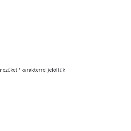
 mezőket
*
karakterrel jelöltük