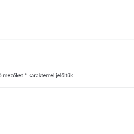
ző mezőket
*
karakterrel jelöltük