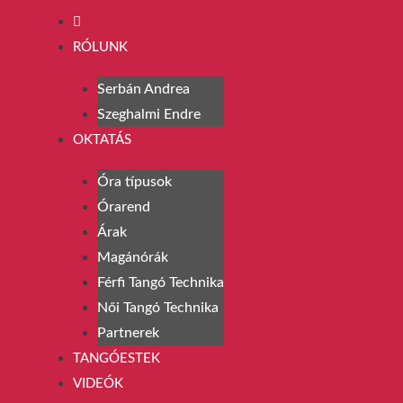
RÓLUNK
Serbán Andrea
Szeghalmi Endre
OKTATÁS
Óra típusok
Órarend
Árak
Magánórák
Férfi Tangó Technika
Női Tangó Technika
Partnerek
TANGÓESTEK
VIDEÓK