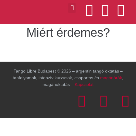
Miért érdemes?
Tango Libre Budapest © 2026 – argentin tangó oktatás –
tanfolyamok, intenzív kurzusok, csoportos és
magánórák
,
magánoktatás –
Kapcsolat