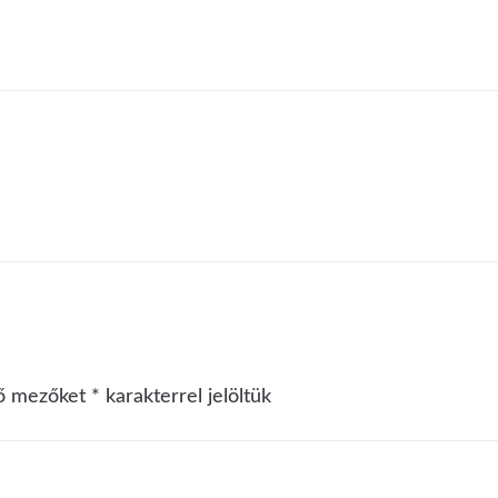
ző mezőket
*
karakterrel jelöltük