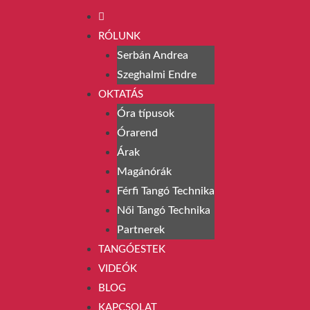
RÓLUNK
Serbán Andrea
Szeghalmi Endre
OKTATÁS
Óra típusok
Órarend
Árak
Magánórák
Férfi Tangó Technika
Női Tangó Technika
Partnerek
TANGÓESTEK
VIDEÓK
BLOG
KAPCSOLAT