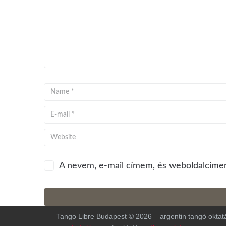
A nevem, e-mail címem, és weboldalcíme
Tango Libre Budapest © 2026 – argentin tangó oktatá