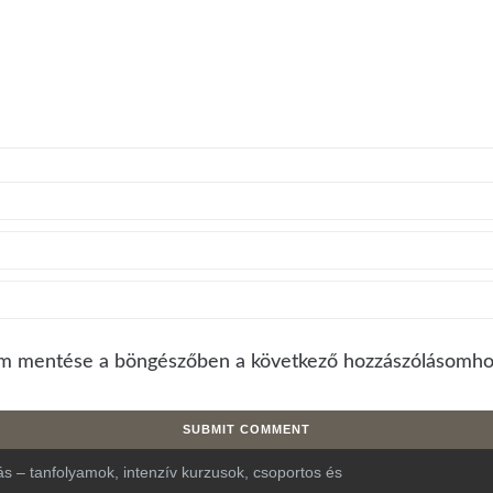
m mentése a böngészőben a következő hozzászólásomho
s – tanfolyamok, intenzív kurzusok, csoportos és