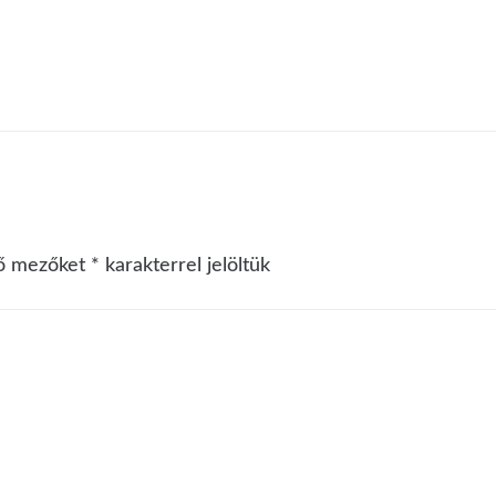
ző mezőket
*
karakterrel jelöltük