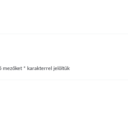
ző mezőket
*
karakterrel jelöltük