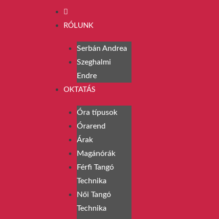
RÓLUNK
Serbán Andrea
Szeghalmi
Endre
OKTATÁS
Óra típusok
Órarend
Árak
Magánórák
Férfi Tangó
Technika
Női Tangó
Technika