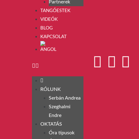
Partnerek
TANGÓESTEK
VIDEÓK
BLOG
KAPCSOLAT
RÓLUNK
Serbán Andrea
Szeghalmi
Endre
OKTATÁS
Óra típusok