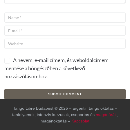
A nevem, e-mail címem, és weboldalcímem
mentése a böngészőben a következő
hozzászólásomhoz.
Tango Libre Budapest © 2026 – argentin tangó oktatás –
tanfolyamok, intenzív kurzusok, csoportos és
magánórák
,
magánoktatás –
Kapcsolat