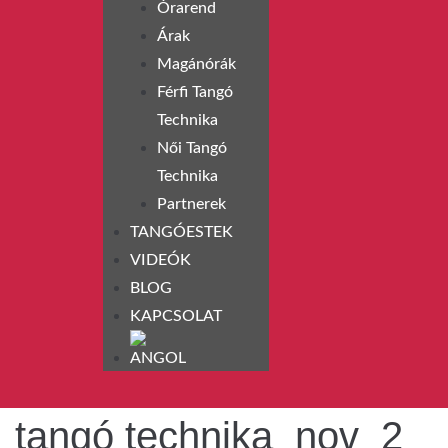
Órarend
Árak
Magánórák
Férfi Tangó
Technika
Női Tangó
Technika
Partnerek
TANGÓESTEK
VIDEÓK
BLOG
KAPCSOLAT
tangó technika_nov_2