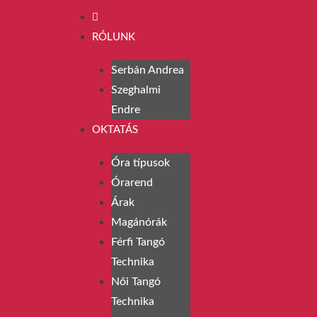
RÓLUNK
Serbán Andrea
Szeghalmi
Endre
OKTATÁS
Óra típusok
Órarend
Árak
Magánórák
Férfi Tangó
Technika
Női Tangó
Technika