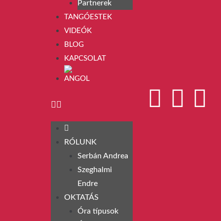
Partnerek
TANGÓESTEK
VIDEÓK
BLOG
KAPCSOLAT
RÓLUNK
Serbán Andrea
Szeghalmi
Endre
OKTATÁS
Óra típusok