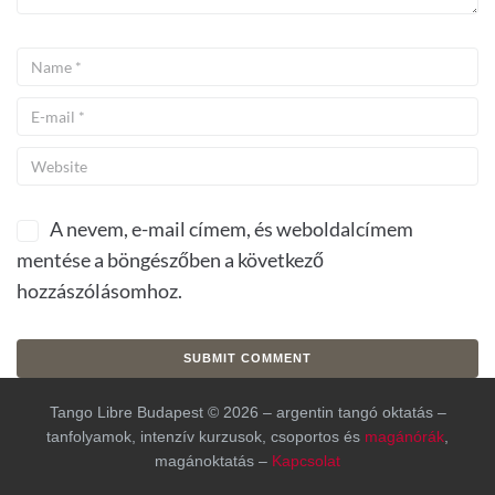
A nevem, e-mail címem, és weboldalcímem
mentése a böngészőben a következő
hozzászólásomhoz.
Tango Libre Budapest © 2026 – argentin tangó oktatás –
tanfolyamok, intenzív kurzusok, csoportos és
magánórák
,
magánoktatás –
Kapcsolat