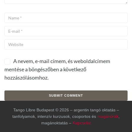
A nevem, e-mail címem, és weboldalcímem
mentése a böngészőben a következő
hozzászólásomhoz.
Tango Libre Budapest © 2026 – argentin tangó oktatás –
tanfolyamok, intenzív kurzusok, csoportos és
magánórák
,
magánoktatás –
Kapcsolat