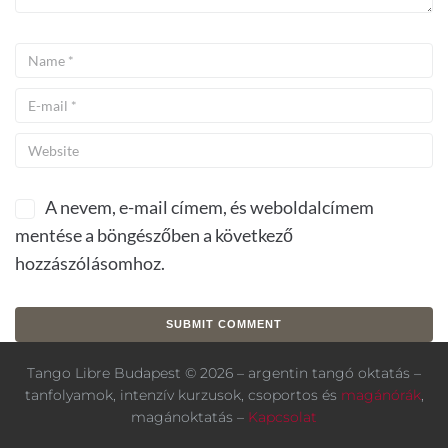
A nevem, e-mail címem, és weboldalcímem
mentése a böngészőben a következő
hozzászólásomhoz.
Tango Libre Budapest © 2026 – argentin tangó oktatás –
tanfolyamok, intenzív kurzusok, csoportos és
magánórák
,
magánoktatás –
Kapcsolat