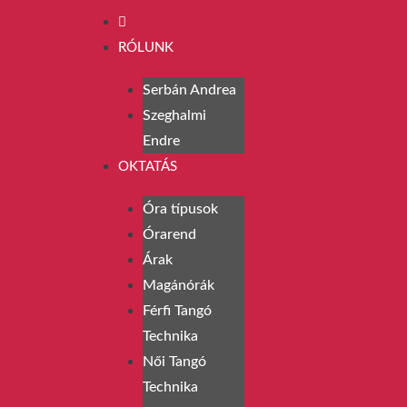
RÓLUNK
Serbán Andrea
Szeghalmi
Endre
OKTATÁS
Óra típusok
Órarend
Árak
Magánórák
Férfi Tangó
Technika
Női Tangó
Technika