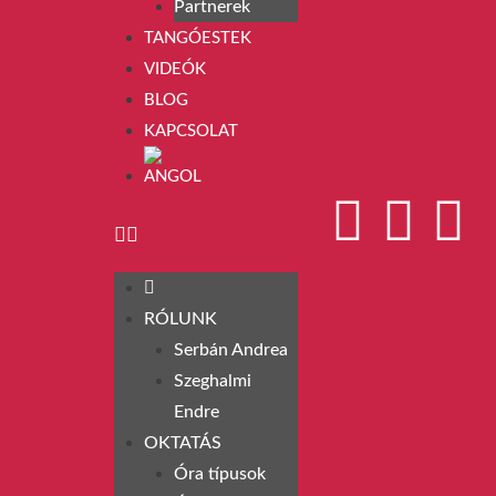
Partnerek
TANGÓESTEK
VIDEÓK
BLOG
KAPCSOLAT
RÓLUNK
Serbán Andrea
Szeghalmi
Endre
OKTATÁS
Óra típusok