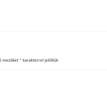
ző mezőket
*
karakterrel jelöltük