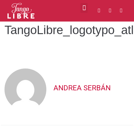
TangoLibre_logotypo_atl
ANDREA SERBÁN