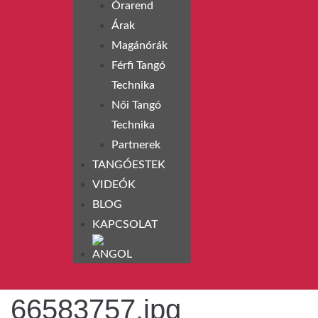
Órarend
Árak
Magánórák
Férfi Tangó
Technika
Női Tangó
Technika
Partnerek
TANGÓESTEK
VIDEÓK
BLOG
KAPCSOLAT
66583757.jpg