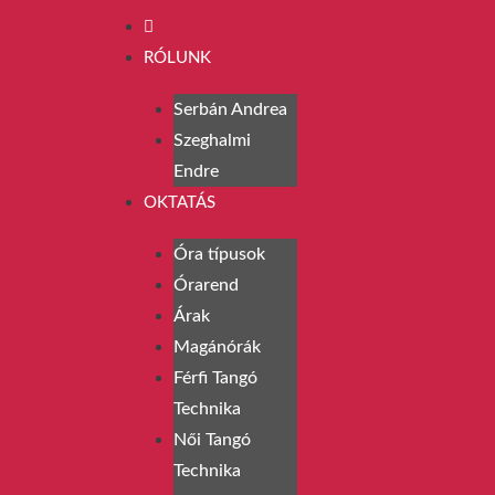
RÓLUNK
Serbán Andrea
Szeghalmi
Endre
OKTATÁS
Óra típusok
Órarend
Árak
Magánórák
Férfi Tangó
Technika
Női Tangó
Technika