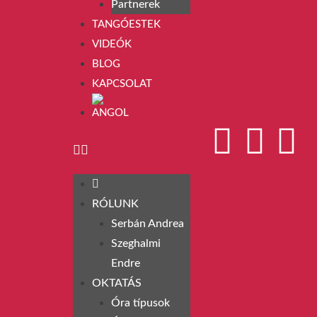
Partnerek
TANGÓESTEK
VIDEÓK
BLOG
KAPCSOLAT
RÓLUNK
Serbán Andrea
Szeghalmi
Endre
OKTATÁS
Óra típusok