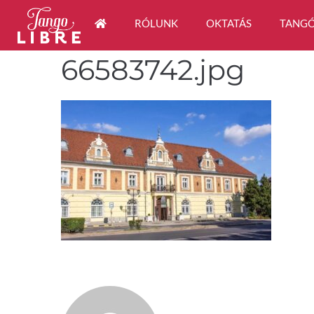
RÓLUNK
OKTATÁS
TANGÓ
66583742.jpg