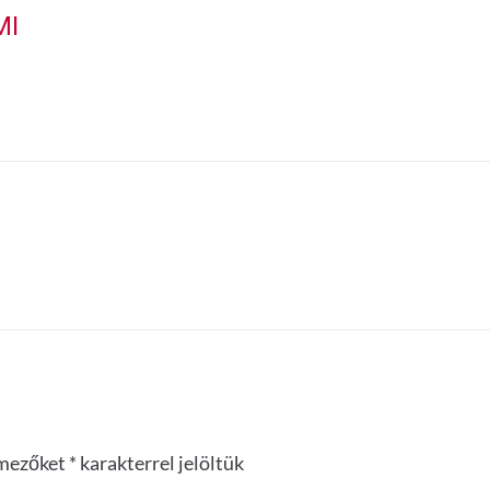
MI
 mezőket
*
karakterrel jelöltük