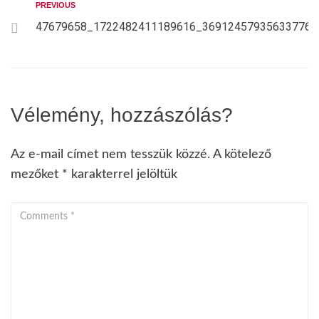
PREVIOUS
47679658_1722482411189616_369124579356337766
Vélemény, hozzászólás?
Az e-mail címet nem tesszük közzé.
A kötelező
mezőket
*
karakterrel jelöltük