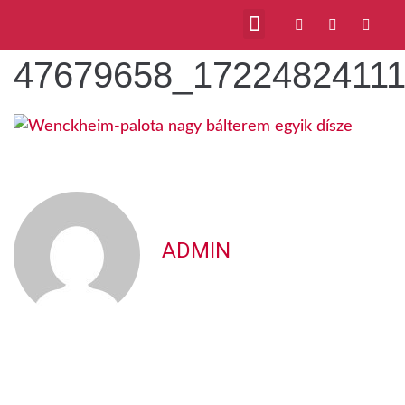
47679658_1722482411
ADMIN