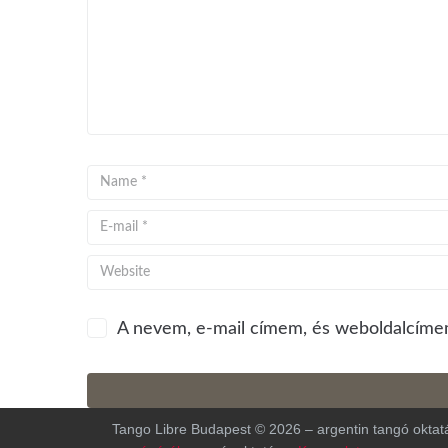
A nevem, e-mail címem, és weboldalcíme
Tango Libre Budapest © 2026 – argentin tangó oktatá