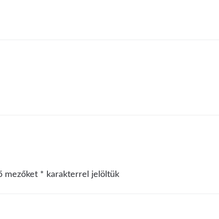
ző mezőket
*
karakterrel jelöltük