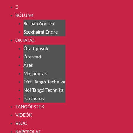
RÓLUNK
Serbán Andrea
Szeghalmi Endre
OKTATÁS
Óra típusok
Órarend
Árak
Magánórák
Férfi Tangó Technika
Női Tangó Technika
Partnerek
TANGÓESTEK
VIDEÓK
BLOG
KAPCSOLAT