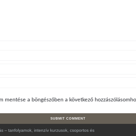
m mentése a böngészőben a következő hozzászólásomho
s – tanfolyamok, intenzív kurzusok, csoportos és