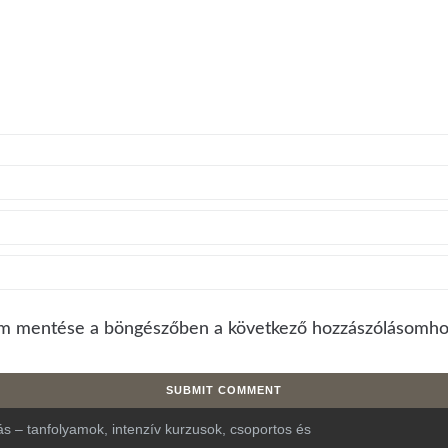
m mentése a böngészőben a következő hozzászólásomho
s – tanfolyamok, intenzív kurzusok, csoportos és