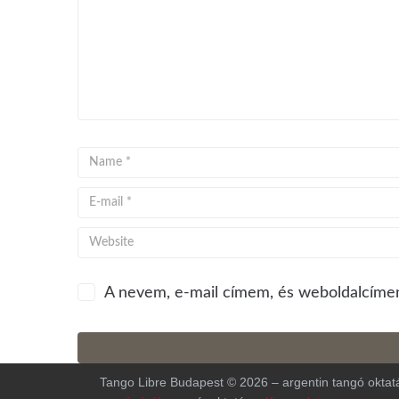
A nevem, e-mail címem, és weboldalcíme
Tango Libre Budapest © 2026 – argentin tangó oktatá