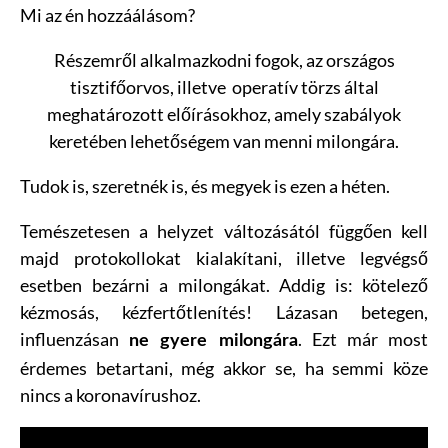
Mi az én hozzáálásom?
Részemről alkalmazkodni fogok, az országos
tisztifőorvos, illetve operatív törzs által
meghatározott előírásokhoz, amely szabályok
keretében lehetőségem van menni milongára.
Tudok is, szeretnék is, és megyek is ezen a héten.
Temészetesen a helyzet változásától függően kell
majd protokollokat kialakítani, illetve legvégső
esetben bezárni a milongákat. Addig is: kötelező
kézmosás, kézfertőtlenítés! Lázasan betegen,
influenzásan
. Ezt már most
ne gyere milongára
érdemes betartani, még akkor se, ha semmi köze
nincs a koronavírushoz.