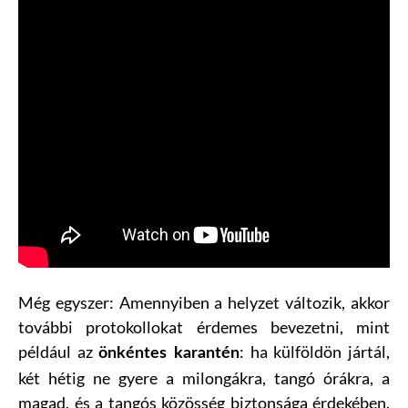
Még egyszer: Amennyiben a helyzet változik, akkor
további protokollokat érdemes bevezetni, mint
például az
: ha külföldön jártál,
önkéntes karantén
két hétig ne gyere a milongákra, tangó órákra, a
magad, és a tangós közösség biztonsága érdekében.