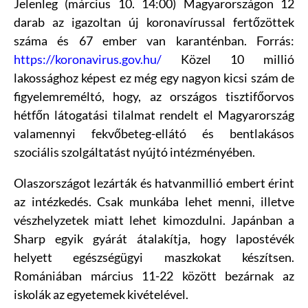
Jelenleg (március 10. 14:00) Magyarországon 12
darab az igazoltan új koronavírussal fertőzöttek
száma és 67 ember van karanténban. Forrás:
https://koronavirus.gov.hu/
Közel 10 millió
lakossághoz képest ez még egy nagyon kicsi szám de
figyelemreméltó, hogy, az országos tisztifőorvos
hétfőn látogatási tilalmat rendelt el Magyarország
valamennyi fekvőbeteg-ellátó és bentlakásos
szociális szolgáltatást nyújtó intézményében.
Olaszországot lezárták és hatvanmillió embert érint
az intézkedés. Csak munkába lehet menni, illetve
vészhelyzetek miatt lehet kimozdulni. Japánban a
Sharp egyik gyárát átalakítja, hogy lapostévék
helyett egészségügyi maszkokat készítsen.
Romániában március 11-22 között bezárnak az
iskolák az egyetemek kivételével.