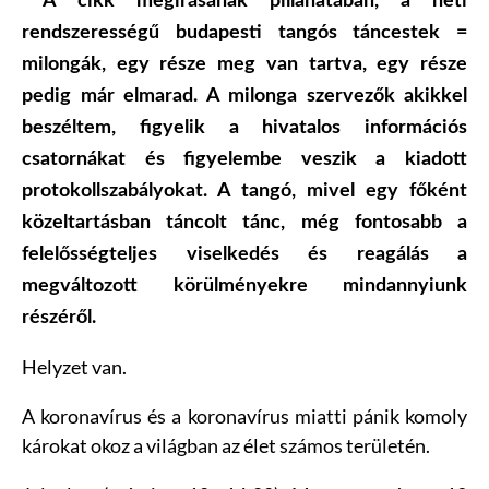
A cikk megírásának pillanatában, a heti
rendszerességű budapesti tangós táncestek =
milongák, egy része meg van tartva, egy része
pedig már elmarad. A milonga szervezők akikkel
beszéltem, figyelik a hivatalos információs
csatornákat és figyelembe veszik a kiadott
protokollszabályokat. A tangó, mivel egy főként
közeltartásban táncolt tánc, még fontosabb a
felelősségteljes viselkedés és reagálás a
megváltozott körülményekre mindannyiunk
részéről.
Helyzet van.
A koronavírus és a koronavírus miatti pánik komoly
károkat okoz a világban az élet számos területén.