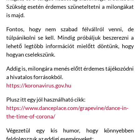
Szükség esetén érdemes szüneteltetni a milongákat
is majd.
Fontos, hogy nem szabad félvállról venni, de
túlpánikolni se kell. Mindig próbáljuk beszerezni a
lehető legtöbb információt mielőtt döntünk, hogy
hogyan cselekszünk.
Addig is, milongára menés előtt érdemes tájékozódni
a hivatalos forrásokból.
https://koronavirus.gov.hu
Plusz itt egy jól használható cikk:
https://www.danceplace.com/grapevine/dance-in-
the-time-of-corona/
Végezetül egy kis humor, hogy könnyebben
feldolgozzuk az eddigi eseményeket: