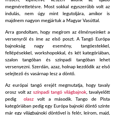
frissen, kipihenve készen állunk az újabb
megmérettetésre. Most sokkal egyszerűbb volt az
indulás, nem úgy mint legutoljára, amikor is
majdnem nagyon megjártuk a Magyar Vasúttal.
Arra gondoltam, hogy megírom az élményeinket a
versenyről és íme az első poszt. A Tangó Európa
bajnokság nagy esemény, tangóestekkel,
fellépésekkel, workshopokkal, és két kategóriában,
szalon tangóban és színpadi tangóban lehet
versenyezni. Szerdán, azaz, holnap kezdődik az első
selejtező és vasárnap lesz a döntő.
Az európai tangó erejét megmutatja, hogy tavaly
orosz volt az
színpadi tangó világbajnok
, tavalyelőtt
pedig
olasz
volt a második. Tango de Pista
kategóriában pedig egy Európa bajnoki döntő szinte
már egy világbajnoki döntővel is felér, leírom, majd,