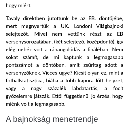
hogy miért.
Tavaly direktben jutottunk be az EB. döntőjébe,
mert megnyertük a UK. Londoni Világbajnoki
selejtezőt. Mivel nem vettünk részt az EB
versenysorozatában, (két selejtező, középdöntő), így
elég nehéz volt a ráhangolódás a fináléban. Nem
sokat számít, de mi kaptunk a legmagasabb
pontszámot a döntőben, amit zsűritag adott a
versenyzőknek. Vicces ugye? Kicsit olyan ez, mint a
fotballstatisztika, hiába a több kapura lőtt helyzet,
vagy a nagy százalék labdatartás, a focit
győzelemre játszák. Ettől függetlenül jo érzés, hogy
miénk volt a legmagasabb.
A bajnokság menetrendje