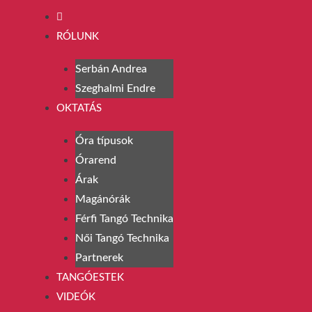
RÓLUNK
Serbán Andrea
Szeghalmi Endre
OKTATÁS
Óra típusok
Órarend
Árak
Magánórák
Férfi Tangó Technika
Női Tangó Technika
Partnerek
TANGÓESTEK
VIDEÓK