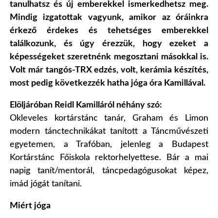
tanulhatsz és új emberekkel ismerkedhetsz meg.
Mindig izgatottak vagyunk, amikor az óráinkra
érkező érdekes és tehetséges emberekkel
találkozunk, és úgy érezzük, hogy ezeket a
képességeket szeretnénk megosztani másokkal is.
Volt már tangós-TRX edzés, volt, kerámia készítés,
most pedig következzék hatha jóga óra Kamillával.
Elöljáróban Reidl Kamilláról néhány szó:
Okleveles kortárstánc tanár, Graham és Limon
modern tánctechnikákat tanított a Táncművészeti
egyetemen, a Trafóban, jelenleg a Budapest
Kortárstánc Főiskola rektorhelyettese. Bár a mai
napig tanít/mentorál, táncpedagógusokat képez,
imád jógát tanítani.
Miért jóga