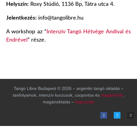
Helyszín:
Roxy Stúdió, 1136 Bp, Tátra utca 4.
Jelentkezés:
info@tangolibre.hu
A workshop az “
Intenzív Tangó Hétvége Andival és
Endrével
” része.
Tango Libre Budapest © 2026 – argentin tangó oktatás –
tanfolyamok, intenzív kurzusok, csoportos és
magánórák
,
magánoktatás –
Kapcsolat