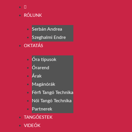
RÓLUNK
Serbán Andrea
Szeghalmi Endre
OKTATÁS
Óra típusok
Órarend
Árak
Magánórák
Férfi Tangó Technika
Női Tangó Technika
Partnerek
TANGÓESTEK
VIDEÓK