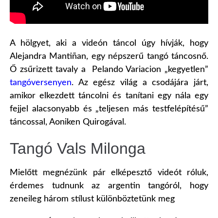
A hölgyet, aki a videón táncol úgy hívják, hogy
Alejandra Mantiñan, egy népszerű tangó táncosnő.
Ő zsűrizett tavaly a Pelando Variacion „kegyetlen”
tangóversenyen
. Az egész világ a csodájára járt,
amikor elkezdett táncolni és tanítani egy nála egy
fejjel alacsonyabb és „teljesen más testfelépítésű”
táncossal, Aoniken Quirogával.
Tangó Vals Milonga
Mielőtt megnézünk pár elképesztő videót róluk,
érdemes tudnunk az argentin tangóról, hogy
zeneileg három stílust különböztetünk meg