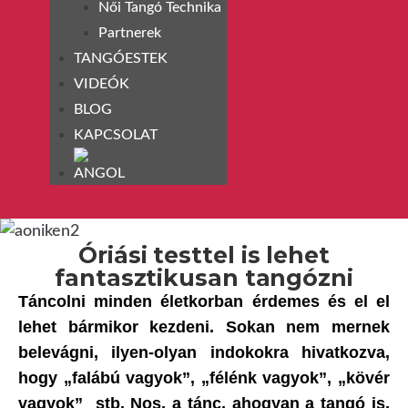
Női Tangó Technika
Partnerek
TANGÓESTEK
VIDEÓK
BLOG
KAPCSOLAT
Óriási testtel is lehet
fantasztikusan tangózni
Táncolni minden életkorban érdemes és el el
lehet bármikor kezdeni. Sokan nem mernek
belevágni, ilyen-olyan indokokra hivatkozva,
hogy „falábú vagyok”, „félénk vagyok”, „kövér
vagyok” stb. Nos, a tánc, ahogyan a tangó is,