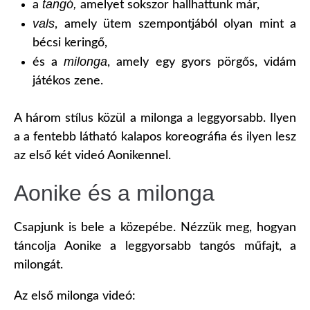
tangó,
a
amelyet sokszor hallhattunk már,
vals
, amely ütem szempontjából olyan mint a
bécsi keringő,
milonga
és a
, amely egy gyors pörgős, vidám
játékos zene.
A három stílus közül a milonga a leggyorsabb. Ilyen
a a fentebb látható kalapos koreográfia és ilyen lesz
az első két videó Aonikennel.
Aonike és a milonga
Csapjunk is bele a közepébe. Nézzük meg, hogyan
táncolja Aonike a leggyorsabb tangós műfajt, a
milongát.
Az első milonga videó: