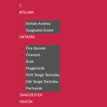
RÓLUNK
Serbán Andrea
Szeghalmi Endre
OKTATÁS
Óra típusok
Órarend
Árak
Magánórák
Férfi Tangó Technika
Női Tangó Technika
Partnerek
TANGÓESTEK
VIDEÓK