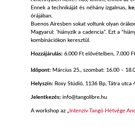
Ennek a technikáját és néhány izgalmas,
ke
órájában.
Buenos Airesben sokat voltunk olyan órákon,
Magyarul: ‘hiányzik a cadencia”. Ezt a “hi
kombinációkon keresztül.
Hozzájárulás:
6.000 Ft elővételben, 7.000 Ft
Időpont:
Március 25., szombat: 16.00 – 18.
Helyszín:
Roxy Stúdió, 1136 Bp, Tátra utca 4
Jelentkezés:
info@tangolibre.hu
A workshop az „
Intenzív Tangó Hétvége And