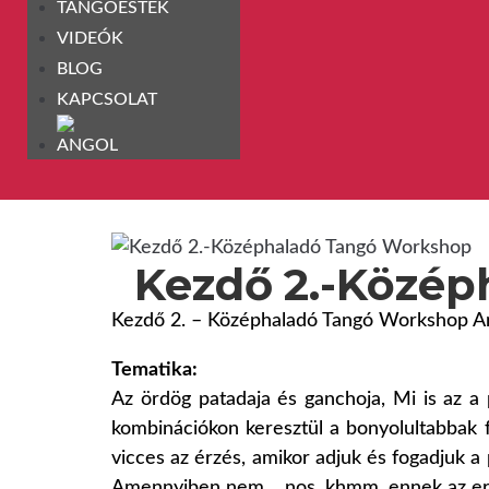
TANGÓESTEK
VIDEÓK
BLOG
KAPCSOLAT
Kezdő 2.-Közép
Kezdő 2. – Középhaladó Tangó Workshop And
Tematika:
Az ördög patadaja és ganchoja, Mi is az 
kombinációkon keresztül a bonyolultabbak 
vicces az érzés, amikor adjuk és fogadjuk a
Amennyiben nem… nos, khmm, ennek az ered