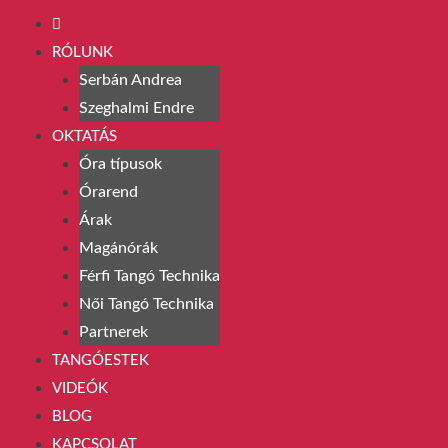
RÓLUNK
Serbán Andrea
Szeghalmi Endre
OKTATÁS
Óra típusok
Órarend
Árak
Magánórák
Férfi Tangó Technika
Női Tangó Technika
Partnerek
TANGÓESTEK
VIDEÓK
BLOG
KAPCSOLAT