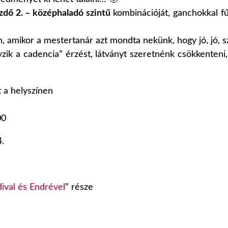
zdő 2. – középhaladó szintű
kombinációját, ganchokkal f
 amikor a mestertanár azt mondta nekünk, hogy jó, jó, sz
ányzik a cadencia” érzést, látványt szeretnénk csökkente
 a helyszínen
00
.
ival és Endrével
” része