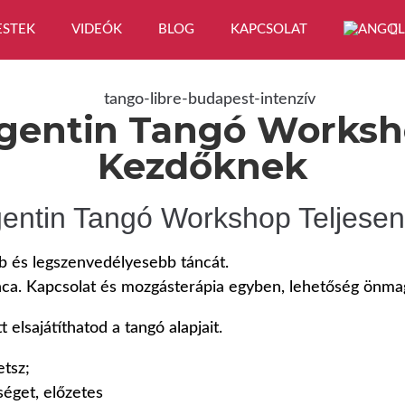
ESTEK
VIDEÓK
BLOG
KAPCSOLAT
rgentin Tangó Worksh
Kezdőknek
rgentin Tangó Workshop Teljese
b és legszenvedélyesebb táncát.
tánca. Kapcsolat és mozgásterápia egyben, lehetőség ön
 elsajátíthatod a tangó alapjait.
etsz;
éget, előzetes