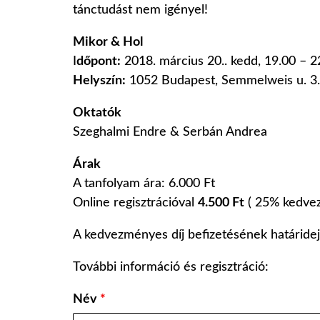
tánctudást nem igényel!
Mikor & Hol
I
dőpont:
2018. március 20.. kedd, 19.00 – 2
Helyszín:
1052 Budapest, Semmelweis u. 3.,
Oktatók
Szeghalmi Endre & Serbán Andrea
Árak
A tanfolyam ára: 6.000 Ft
Online regisztrációval
4.500 Ft
( 25% kedvez
A kedvezményes díj befizetésének határidej
További információ és regisztráció:
Név
*