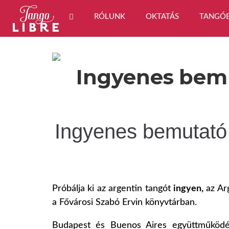
RÓLUNK
OKTATÁS
TANGÓ
Ingyenes bemu
Ingyenes bemutató 
Próbálja ki az argentin tangót
ingyen,
az Ar
a Fővárosi Szabó Ervin könyvtárban.
Budapest és Buenos Aires együttműködés