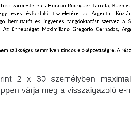
st főpolgármestere és Horacio Rodríguez Larreta, Bueno
gy éves évforduló tiszteletére az Argentin Köztár
ngó bemutatót és ingyenes tangóoktatást szervez a S
 Az ünnepséget Maximiliano Gregorio Cernadas, Arge
nem szükséges semmilyen táncos előképzettségre. A résztv
erint 2 x 30 személyben maximal
ppen várja meg a visszaigazoló e-ma