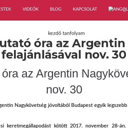
ESTEK
VIDEÓK
BLOG
KAPCSOLAT
tató óra az Argenti
felajánlásával nov. 30
óra az Argentin Nagyköve
nov. 30
gentin Nagykövetség jóvoltából Budapest egyik legszebb
i keretmegállapodást kötött 2017. november 28-án. 