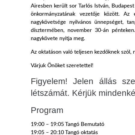
Airesben került sor Tarlós István, Budape
önkormányzatának vezetője között. Az e
nagykövetsége nyilvános ünnepséget, ta
dísztermében, november 30-án pénteken.
nagykövete nyitja meg.
Az oktatáson való teljesen kezdőknek szól, 
Várjuk Önöket szeretettel!
Figyelem! Jelen állás sz
létszámát. Kérjük mindenké
Program
19:00 – 19:05 Tangó Bemutató
19:05 – 20:10 Tangó oktatás