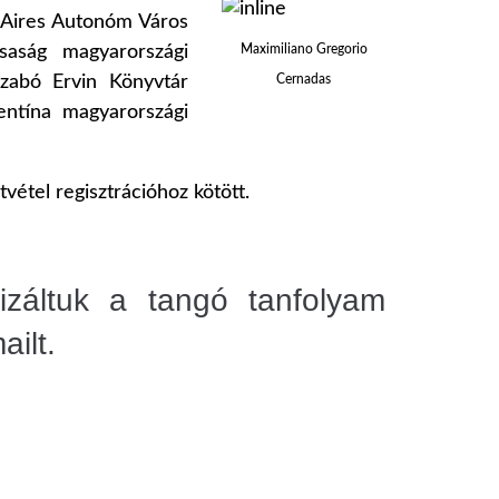
s Aires Autonóm Város
saság magyarországi
Maximiliano Gregorio
zabó Ervin Könyvtár
Cernadas
ntína magyarországi
étel regisztrációhoz kötött.
izáltuk a tangó tanfolyam
ilt.