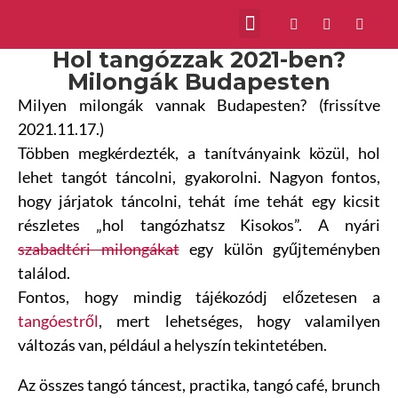
Hol tangózzak 2021-ben?
Milongák Budapesten
Milyen milongák vannak Budapesten? (frissítve
2021.11.17.)
Többen megkérdezték, a tanítványaink közül, hol
lehet tangót táncolni, gyakorolni. Nagyon fontos,
hogy járjatok táncolni, tehát íme tehát egy kicsit
részletes „hol tangózhatsz Kisokos”. A nyári
szabadtéri milongákat
egy külön gyűjteményben
találod.
Fontos, hogy mindig tájékozódj előzetesen a
tangóestről
, mert lehetséges, hogy valamilyen
változás van, például a helyszín tekintetében.
Az összes tangó táncest, practika, tangó café, brunch