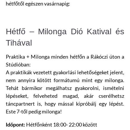
hétfőtől egészen vasárnapig:
Hétfő – Milonga Dió Katival és
Tihával
Praktika + Milonga minden hétfőn a Rákóczi úton a
Stúdióban:
A praktikák vezetett gyakorlási lehetőségeket jelent,
nem annyira kötött formátumú mint egy milonga.
Tehát bármikor megálhatsz gyakorolni, ismételni
lépéseket, felveheted magad, akár cserélhetsz
táncpartnert is, hogy mással kipróbálj egy lépést.
Este 7-től pedig milonga!
Hétfőnként 18:00- 22:00 között
Időpont: