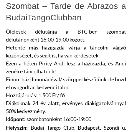
Szombat – Tarde de Abrazos a
BudaiTangoClubban
Ölelések délutánja a BTC-ben szombat
délutánonként 16:00-19:00 között.
Hetente más házigazda várja a táncolni vágyó
közönséget, és segít is, ha van kérdésetek.
Ezen a héten Pirity Andi lesz a házigazda, és Andi
zenéire táncolhatunk!
Finom házi limonádéval/ szörppel készülünk, de hozd
el nyugodtan kedvenc italod.
Hozzájárulás: 1.500 Ft/ fő
Diákoknak 24 év alatt, érvényes diákigazolvánnyal
50% kedvezmény.
szombatonként 16:00-19:00
Időpont:
Budai Tango Club,
Budapest, Szondi u.
Helyszín: