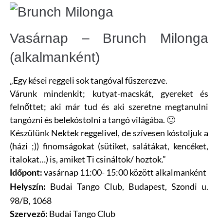
Vasárnap – Brunch Milonga
(alkalmanként)
„Egy kései reggeli sok tangóval fűszerezve.
Várunk mindenkit; kutyat-macskát, gyereket és
felnőttet; aki már tud és aki szeretne megtanulni
tangózni és belekóstolni a tangó világába. 🙂
Készülünk Nektek reggelivel, de szívesen kóstoljuk a
(házi ;)) finomságokat (sütiket, salátákat, kencéket,
italokat…) is, amiket Ti csináltok/ hoztok.”
vasárnap 11:00- 15:00 között alkalmanként
Időpont:
Budai Tango Club,
Budapest, Szondi u.
Helyszín:
98/B, 1068
Budai Tango Club
Szervező: