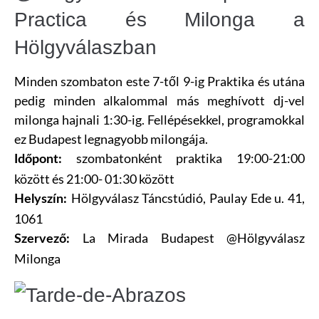
Practica és Milonga a
Hölgyválaszban
Minden szombaton este 7-től 9-ig Praktika és utána
pedig minden alkalommal más meghívott dj-vel
milonga hajnali 1:30-ig. Fellépésekkel, programokkal
ez Budapest legnagyobb milongája.
szombatonként praktika 19:00-21:00
Időpont:
között és 21:00- 01:30 között
Hölgyválasz Táncstúdió,
Paulay Ede u. 41,
Helyszín:
1061
La Mirada Budapest @Hölgyválasz
Szervező:
Milonga