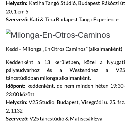
Katiha Tangó Stúdió, Budapest Rákóczi út
Helyszín:
20, 1 em 5
Kati & Tiha Budapest Tango Experience
Szervező:
Kedd – Milonga „En Otros Caminos” (alkalmanként)
Keddenként a 13 kerületben, közel a Nyugati
pályaudvarhoz és a Westendhez a V25
táncstúdióban milonga alkalmanként.
keddenként, de nem minden héten 19:30-
Időpont:
23:00 között
V25 Studio, Budapest, Visegrádi u. 25. fsz.
Helyszín:
2, 1132
V25 táncstúdió & Matiscsák Éva
Szervező: