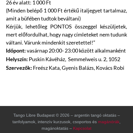
26 év alatt: 1 000 Ft
(Minden belépő 1 000 Ft értékű italjegyet tartalmaz,
amit a büfében tudtok beváltani)
Kérjü
k, lehetőleg PONTOS összeggel készüljetek,
mert előfordulhat, hogy nagy címleteket nem tudunk
váltani. Várunk mindenkit szeretettel!”
vasárnap 20:00- 23:00 között alkalmanként
Időpont:
Puskin Kávéház, Semmelweis u. 2, 1052
Helyszín:
Freész Kata, Gyenis Balázs, Kovács Robi
Szervezők:
Tango Libre Budapest © 2026 – argentin tangó oktatás –
tanfolyamok, intenzív kurzusok, csoportos és
magánórák
,
magánoktatás –
Kapcsolat