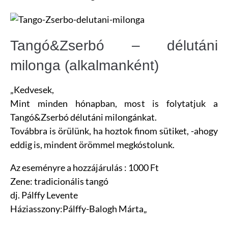
Tangó&Zserbó – délutáni
milonga (alkalmanként)
„
Kedvesek,
Mint minden hónapban, most is folytatjuk a
Tangó&Zserbó délutáni milongánkat.
Továbbra is örülünk, ha hoztok finom sütiket, -ahogy
eddig is, mindent örömmel megkóstolunk.
Az eseményre a hozzájárulás : 1000 Ft
Zene: tradicionális tangó
dj. Pálffy Levente
Háziasszony:Pálffy-Balogh Márta
„