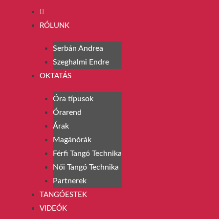
RÓLUNK
Serbán Andrea
Szeghalmi Endre
OKTATÁS
Óra típusok
Órarend
Árak
Magánórák
Férfi Tangó Technika
Női Tangó Technika
Partnerek
TANGÓESTEK
VIDEÓK