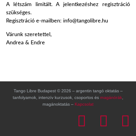
A létszám limitált. A jelentkezéshez regisztráció
szükséges.
Regisztráció e-mailben: info@tangolibre.hu
Várunk szeretettel,
Andrea & Endre
Tango Libre Budapest © 2026 – argentin tangó oktatás –
tanfolyamok, intenzív kurzusok, csoportos és
magánórák
,
magánoktatás –
Kapcsolat