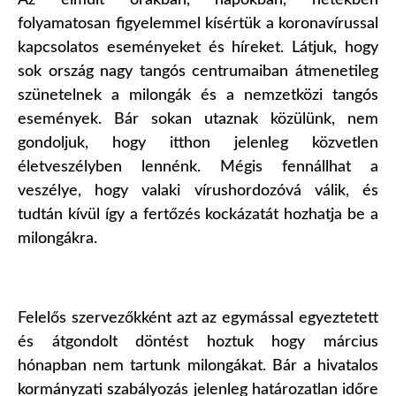
Az elmúlt órákban, napokban, hetekben
folyamatosan figyelemmel kísértük a koronavírussal
kapcsolatos eseményeket és híreket. Látjuk, hogy
sok ország nagy tangós centrumaiban átmenetileg
szünetelnek a milongák és a nemzetközi tangós
események. Bár sokan utaznak közülünk, nem
gondoljuk, hogy itthon jelenleg közvetlen
életveszélyben lennénk. Mégis fennállhat a
veszélye, hogy valaki vírushordozóvá válik, é
s
tudtán kívül így a fertőzés kockázatát hozhatja be a
milongákra.
Felelős szervezőkként azt az egymással egyeztetett
és átgondolt döntést hoztuk hogy
március
hónapban nem tartunk milongákat.
Bár a hivatalos
kormányzati szabályozás jelenleg határozatlan időre