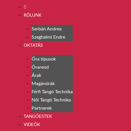
RÓLUNK
Serbán Andrea
Szeghalmi Endre
OKTATÁS
Óra típusok
Órarend
Árak
Magánórák
Férfi Tangó Technika
Női Tangó Technika
Partnerek
TANGÓESTEK
VIDEÓK