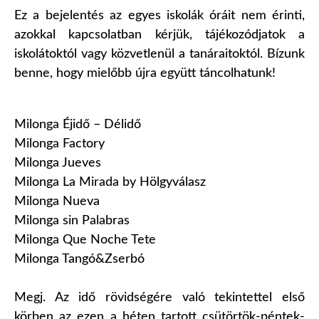
Ez a bejelentés az egyes iskolák óráit nem érinti,
azokkal kapcsolatban kérjük, tájékozódjatok a
iskolátoktól vagy közvetlenül a tanáraitoktól. Bízunk
benne, hogy mielőbb újra együtt táncolhatunk!
Milonga Éjidő – Délidő
Milonga Factory
Milonga Jueves
Milonga La Mirada by Hölgyválasz
Milonga Nueva
Milonga sin Palabras
Milonga Que Noche Tete
Milonga Tangó&Zserbó
Megj. Az idő rövidségére való tekintettel első
körben az
ezen a héten tartott csütörtök-péntek-