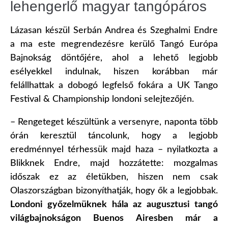
lehengerlő magyar tangópáros
Lázasan készül Serbán Andrea és Szeghalmi Endre
a ma este megrendezésre kerülő Tangó Európa
Bajnokság döntőjére, ahol a lehető legjobb
esélyekkel indulnak, hiszen korábban már
felállhattak a dobogó legfelső fokára a UK Tango
Festival & Championship londoni selejtezőjén.
– Rengeteget készültünk a versenyre, naponta több
órán keresztül táncolunk, hogy a legjobb
eredménnyel térhessük majd haza – nyilatkozta a
Blikknek Endre, majd hozzátette: mozgalmas
időszak ez az életükben, hiszen nem csak
Olaszországban bizonyíthatják, hogy ők a legjobbak.
Londoni győzelmüknek hála az augusztusi tangó
világbajnokságon Buenos Airesben már a