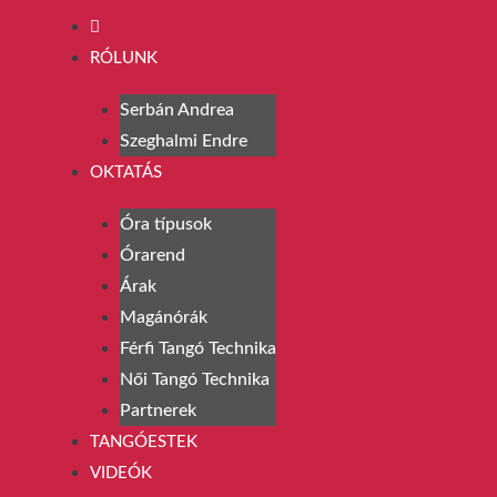
RÓLUNK
Serbán Andrea
Szeghalmi Endre
OKTATÁS
Óra típusok
Órarend
Árak
Magánórák
Férfi Tangó Technika
Női Tangó Technika
Partnerek
TANGÓESTEK
VIDEÓK