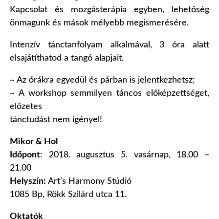
Kapcsolat és mozgásterápia egyben, lehetőség
önmagunk és mások mélyebb megismerésére.
Intenzív tánctanfolyam alkalmával, 3 óra alatt
elsajátíthatod a tangó alapjait.
~ Az órákra egyedül és párban is jelentkezhetsz;
~ A workshop semmilyen táncos előképzettséget,
előzetes
tánctudást nem igényel!
Mikor & Hol
Időpont
: 2018. augusztus 5. vasárnap, 18.00 –
21.00
Helyszín:
Art’s Harmony Stúdió
1085 Bp, Rökk Szilárd utca 11.
Oktatók