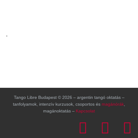
.
Tango Libre Budapest © 2026 – argentin tangó oktatás –
tanfolyamok, intenzív kurzusok, csoportos és
magánórák
,
magánoktatás –
Kapcsolat