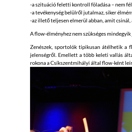
-a szituáció feletti kontroll föladása – nem fé
-a tevékenység belülről jutalmaz, siker élmé
-az illető teljesen elmerül abban, amit csinál,
A flow-élményhez nem szükséges mindegyik j
Zenészek, sportolók tipikusan átélhetik a 
jelenségről. Emellett a több keleti vallás ál
rokona a Csíkszentmihályi által flow-ként leír