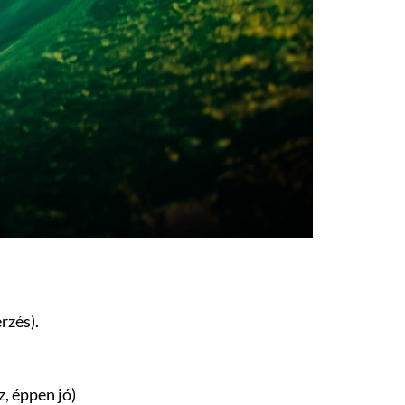
rzés).
z, éppen jó)