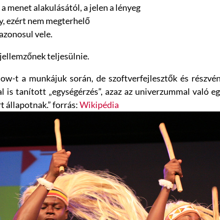
l a menet alakulásától, a jelen a lényeg
ny, ezért nem megterhelő
 azonosul vele.
ellemzőnek teljesülnie.
flow-t a munkájuk során, de szoftverfejlesztők és részv
tal is tanított „egységérzés”, azaz az univerzummal való e
t állapotnak.” forrás:
Wikipédia