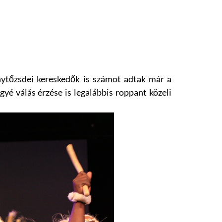
énytőzsdei kereskedők is számot adtak már a
ggyé válás érzése is legalábbis roppant közeli