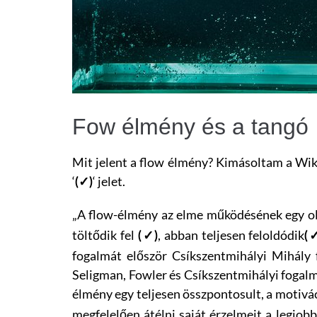
Fow élmény és a tangó
Mit jelent a flow élmény? Kimásoltam a Wiki
‘
‘ jelet.
(✓)
„A flow-élmény az elme működésének egy oly
töltődik fel
, abban teljesen feloldódik
(✓)
(✓
fogalmát először Csíkszentmihályi Mihály 
Seligman, Fowler és Csíkszentmihályi fogalm
élmény egy teljesen összpontosult, a motiv
megfelelően átélni saját érzelmeit a legjobb