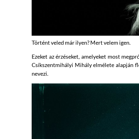
Történt veled már ilyen? Mert velem igen.
Ezeket az érzéseket, amelyeket most megprób
Csíkszentmihályi Mihály elmélete alapján f
nevezi.