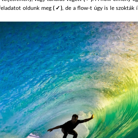
 feladatot oldunk meg
, de a flow-t úgy is le szokták
(✓)