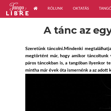
RÓLUNK
OKTATÁS
TANGÓ
A tánc az eg
Szeretünk táncolni.Mindenki megtalálhatj
megtörtént már, hogy amikor táncoltunk va
páros táncokban is, a tangóban ilyenkor te
mintha már évek óta ismernénk a az adott k