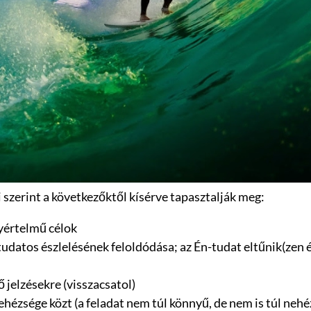
szerint a következőktől kísérve tapasztalják meg:
gyértelmű célok
udatos észlelésének feloldódása; az Én-tudat eltűnik(zen é
 jelzésekre (visszacsatol)
ehézsége közt (a feladat nem túl könnyű, de nem is túl nehé