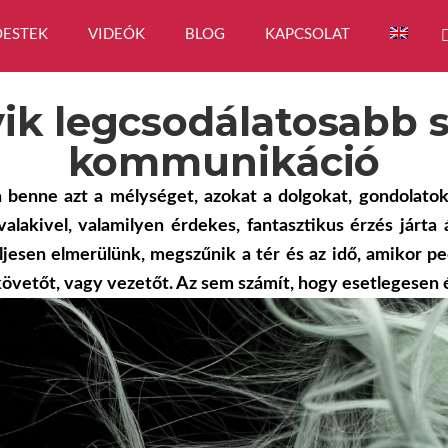
ESTEK
VIDEÓK
BLOG
KAPCSOLAT
yik legcsodálatosabb s
kommunikáció
a benne azt a mélységet, azokat a dolgokat, gondolatok
lakivel, valamilyen érdekes, fantasztikus érzés járta 
ljesen elmerülünk, megszűnik a tér és az idő, amikor pe
övetőt, vagy vezetőt. Az sem számít, hogy esetlegesen 