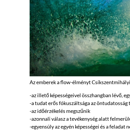
Az emberek a flow-élményt Csíkszentmihályi 
-az illető képességeivel összhangban lévő, e
-a tudat erős fókuszáltsága az öntudatosság t
-az időérzékelés megszűnik
-azonnali válasz a tevékenység alatt felmerülő
-egyensúly az egyén képességei és a feladat n