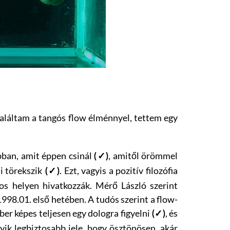
találtam a tangós flow élménnyel, tettem egy
bban, amit éppen csinál
, amitől örömmel
(✓)
i törekszik
. Ezt, vagyis a pozitív filozófia
(✓)
os helyen hivatkozzák. Mérő László szerint
98.01. első hetében. A tudós szerint a flow-
er képes teljesen egy dologra figyelni
, és
(✓)
yik legbiztosabb jele, hogy ösztönösen, akár