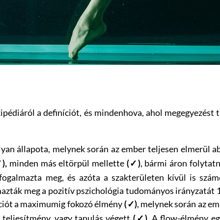
pédiáról a definíciót, és mindenhova, ahol megegyezést 
an állapota, melynek során az ember teljesen elmerül a
minden más eltörpül mellette
, bármi áron folytatn
),
(✓)
fogalmazta meg, és azóta a szakterületen kívül is szám
azták meg a pozitív pszichológia tudományos irányzatát 19
ációt a maximumig fokozó élmény
, melynek során az emb
(✓)
 teljesítmény, vagy tanulás végett
. A flow-élmény eg
(✓)