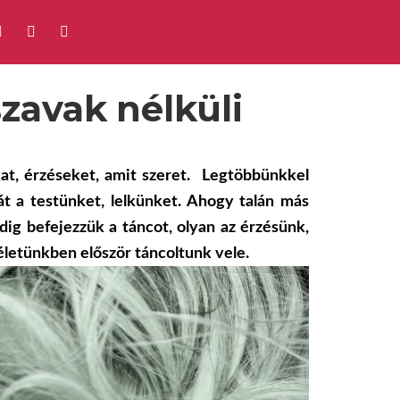
zavak nélküli
at, érzéseket, amit szeret. Legtöbbünkkel
át a testünket, lelkünket. Ahogy talán más
dig befejezzük a táncot, olyan az érzésünk,
életünkben először táncoltunk vele.