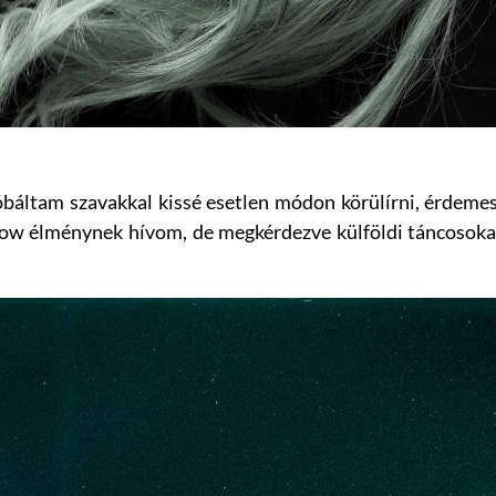
áltam szavakkal kissé esetlen módon körülírni, érdemes 
low élménynek hívom, de megkérdezve külföldi táncosokat